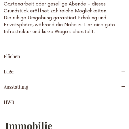
Gartenarbeit oder gesellige Abende – dieses
Grundstück eröffnet zahlreiche Möglichkeiten.
Die ruhige Umgebung garantiert Erholung und
Privatsphäre, während die Nähe zu Linz eine gute
Infrastruktur und kurze Wege sicherstellt.
Flächen
Lage:
Wohnfläche: 130 m2
Grundstück: 611 m2
Ruhelage
Ausstattung
tolle Aussicht
High Speed Internet
HWB
2 Wohnungen möglich
Doppelgarage
135
Regenwassertank
Immobilie